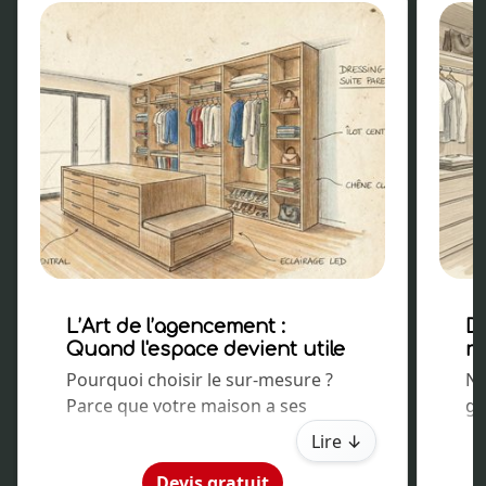
L’Art de l’agencement :
D
Quand l'espace devient utile
ré
Pourquoi choisir le sur-mesure ?
No
Parce que votre maison a ses
ga
particularités. Un mur mansardé,
ha
Lire ↓
une niche inexploitée ou une
vé
Devis gratuit
hauteur sous plafond atypique ne
L'