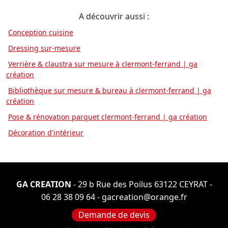
A découvrir aussi :
Conception cuisine
Dressing sur-mesure
Verrière & claustra sur mesure à clermont-ferrand | ga
création
Bibliothèque sur mesure & bureau à clermont-ferrand | ga
création
Pose & rénovation parquet clermont-ferrand | ga création
Décoration d'intérieur
GA CREATION
- 29 b Rue des Poilus 63122 CEYRAT -
06 28 38 09 64
-
gacreation@orange.fr
Demande de devis