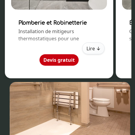
Plomberie et Robinetterie
É
Installation de mitigeurs
C'
thermostatiques pour une
sy
température constante et
Pr
Lire ↓
modification des réseaux de cuivre
po
Devis gratuit
ou PER.
un
né